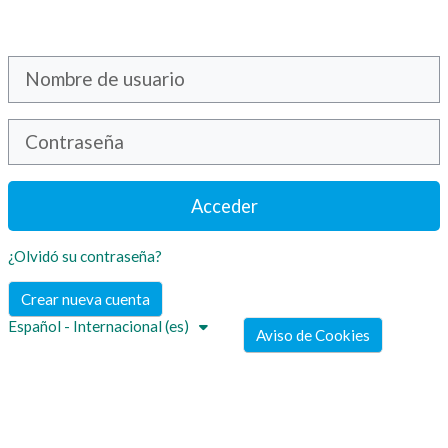
Salta al contenido principal
Saltar a creación de una nueva cuenta
Nombre de usuario
Contraseña
Acceder
¿Olvidó su contraseña?
Crear nueva cuenta
Español - Internacional ‎(es)‎
Aviso de Cookies